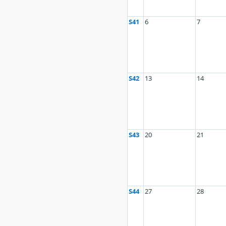
S41
6
7
S42
13
14
S43
20
21
S44
27
28