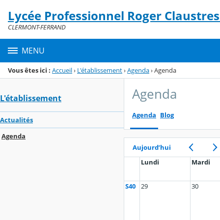
Panneau de gestion des cookies
Lycée Professionnel Roger Claustr
Menu de la rubrique
Contenu
CLERMONT-FERRAND
MENU
Vous êtes ici :
Accueil
›
L'établissement
›
Agenda
›
Agenda
Agenda
L'établissement
Agenda
Blog
Actualités
Agenda
Aujourd’hui
Lundi
Mardi
S40
29
30