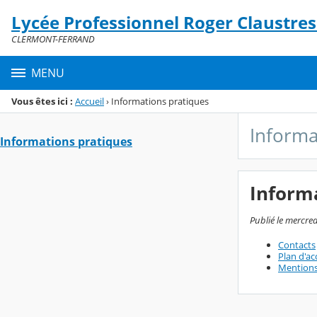
Panneau de gestion des cookies
Lycée Professionnel Roger Claustr
Menu de la rubrique
Contenu
CLERMONT-FERRAND
MENU
Vous êtes ici :
Accueil
›
Informations pratiques
Informa
Informations pratiques
Inform
Publié le mercred
Contacts
Plan d'ac
Mentions