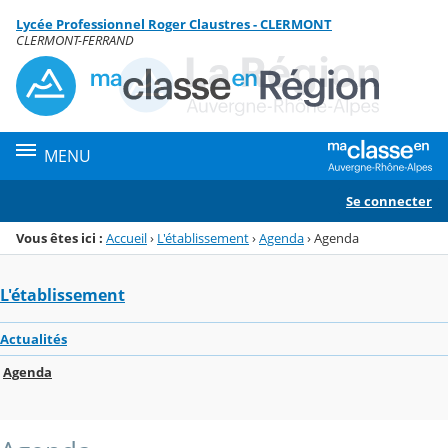
Panneau de gestion des cookies
Lycée Professionnel Roger Claustres - CLERMONT
Menu de la rubrique
Contenu
CLERMONT-FERRAND
MENU
Se connecter
Vous êtes ici :
Accueil
›
L'établissement
›
Agenda
›
Agenda
L'établissement
Actualités
Agenda