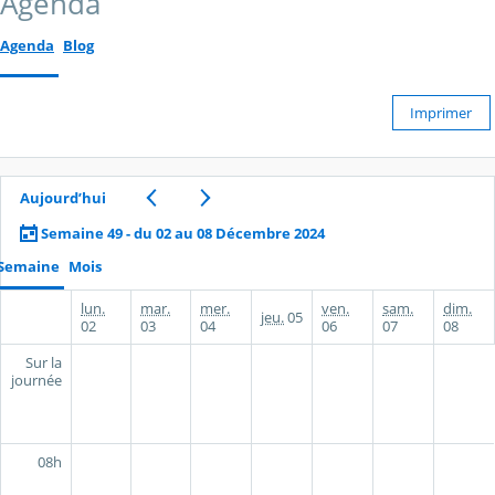
Agenda
Agenda
Blog
Imprimer
Aujourd’hui
Semaine 49 - du 02 au 08 Décembre 2024
Semaine
Mois
lun.
mar.
mer.
ven.
sam.
dim.
jeu.
05
02
03
04
06
07
08
Sur la
journée
08h